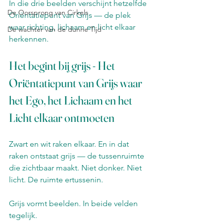
In die drie beelden verschijnt hetzelfde 
De Oorsprong van Cirkels
Oriëntatiepunt van Grijs — de plek 
waar richting, lichaam en licht elkaar 
De wachter van de dunne Tijd
herkennen.
Het begint bij grijs - Het 
Oriëntatiepunt van Grijs waar 
het Ego, het Lichaam en het 
Licht elkaar ontmoeten
Zwart en wit raken elkaar. En in dat 
raken ontstaat grijs — de tussenruimte 
die zichtbaar maakt. Niet donker. Niet 
licht. De ruimte ertussenin.
Grijs vormt beelden. In beide velden 
tegelijk.