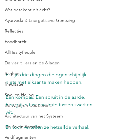
Wat betekent dit écht?
Ayurveda & Energetische Genezing
Reflecties
FoodForFit
AllHealtyPeople
De vier pijlers en de 6 lagen
Saghen
Er zijn drie dingen die ogenschijnlijk 
niets met elkaar te maken hebben.
Meditatie
Spel en Heling
Een kompas. Een spruit in de aarde. 
Een grijze tussenruimte tussen zwart en 
De Wateren Des Levens
wit.
Architectuur van het Systeem
De Zeven Poorten
En toch vertellen ze hetzelfde verhaal.
Veldfragmenten