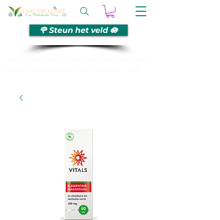
🌹 Steun het veld 🪷
“Voel je vrij om bij te dragen aan het veld
waarin deze woorden zijn geboren. 🙏🌹