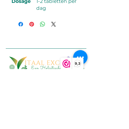
Dosage
1-2 tabletten per
dag
9,3
info@vitaalexclusief.nl
© 2025 by Vitaal Exclusief
Alle teksten, beelden en concepten op
deze website zijn auteursrechtelijk
beschermd. Gebruik, kopiëren of