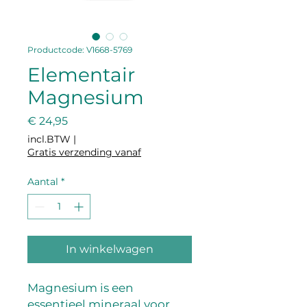
Productcode: V1668-5769
Elementair
Magnesium
Prijs
€ 24,95
incl.BTW
|
Gratis verzending vanaf
Aantal
*
In winkelwagen
Magnesium is een 
essentieel mineraal voor 