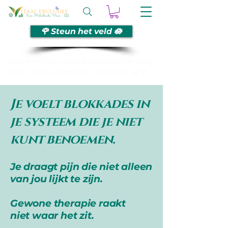
🌹 Steun het veld 🪷
“Voel je vrij om bij te dragen aan het veld
waarin deze woorden zijn geboren. 🙏🌹
Je voelt blokkades in
je systeem die je niet
kunt benoemen.
Je draagt pijn die niet alleen
van jou lijkt te zijn.
Gewone therapie raakt
niet waar het zit.