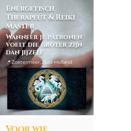
Energetisch
Therapeut & Reiki
Master
Wanneer je patronen
voelt die groter zijn
dan jijzelf
📍 Zoetermeer, Zuid-Holland
Voor wie