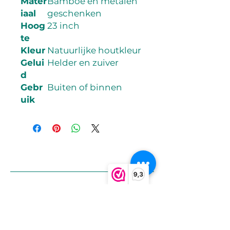
Mater
Bamboe en metalen
iaal
geschenken
Hoog
23 inch
te
Kleur
Natuurlijke houtkleur
Gelui
Helder en zuiver
d
Gebr
Buiten of binnen
uik
9,3
info@vitaalexclusief.nl