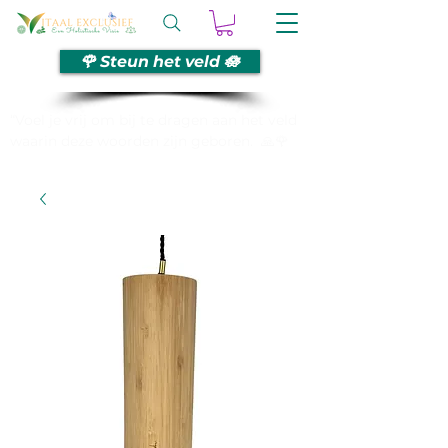
🌹 Steun het veld 🪷
“Voel je vrij om bij te dragen aan het veld
waarin deze woorden zijn geboren. 🙏🌹