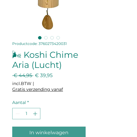
Productcode: 3760273420031
🌬️ Koshi Chime
Aria (Lucht)
Normale
Verkoopprijs
 € 44,95 
€ 39,95
prijs
incl.BTW
|
Gratis verzending vanaf
Aantal
*
In winkelwagen