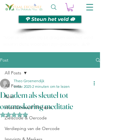
🌹 Steun het veld 🪷
“Voel je vrij om bij te dragen aan het veld
waarin deze woorden zijn geboren. 🙏🌹
Post
All Posts
Theo Groenendijk
All Posts
4 nov 2025
2 minuten om te lezen
De adem als sleutel tot
Reiki
ontmaskering meditatie
Vitaal Exclusief Therapie
Beoordeeld met NaN uit 5 sterren.
Zielscode & Oercode
Verdieping van de Oercode
Imprints & Maskers