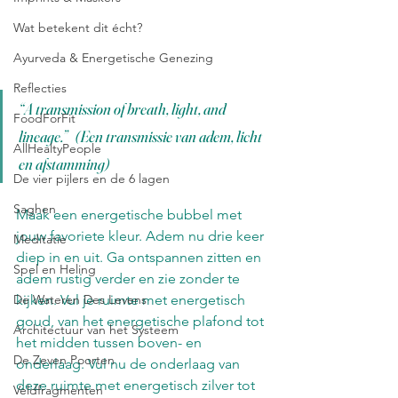
Wat betekent dit écht?
Ayurveda & Energetische Genezing
Reflecties
“A transmission of breath, light, and 
FoodForFit
lineage.”   (Een transmissie van adem, licht 
AllHealtyPeople
en afstamming)
De vier pijlers en de 6 lagen
Saghen
Maak een energetische bubbel met 
jouw favoriete kleur. Adem nu drie keer 
Meditatie
diep in en uit. Ga ontspannen zitten en 
Spel en Heling
adem rustig verder en zie zonder te 
kijken. Vul je ruimte met energetisch 
De Wateren Des Levens
goud, van het energetische plafond tot 
Architectuur van het Systeem
het midden tussen boven- en 
De Zeven Poorten
onderlaag. Vul nu de onderlaag van 
deze ruimte met energetisch zilver tot 
Veldfragmenten