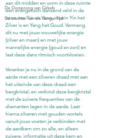
aan dit midden en vorm in deze ruimte 
De Oorsprong van Cirkels
een energetisch dansend veld in de 
vorm van Yin en Yang, waarin Yin het 
De wachter van de dunne Tijd
Zilver is en Yang het Goud. Vermeng 
dit nu met jouw vrouwelijke energie 
(zilver en maan) en met jouw 
mannelijke energie (goud en zon) en 
laat deze dans ritmisch voortvloeien.
Veranker je nu in de grond van de 
aarde met een zilveren draad met aan 
het uiteinde van deze draad een 
bergkristal, en verbind deze bergkristal 
met de zuivere frequenties van de 
diamanten lagen in de aarde. Laat 
hierna zilveren met gouden wortels 
vanuit jouw voeten je verbinden met 
de aardkern om zo alle, en alleen 
zuivere, informatie uit deze kern en 