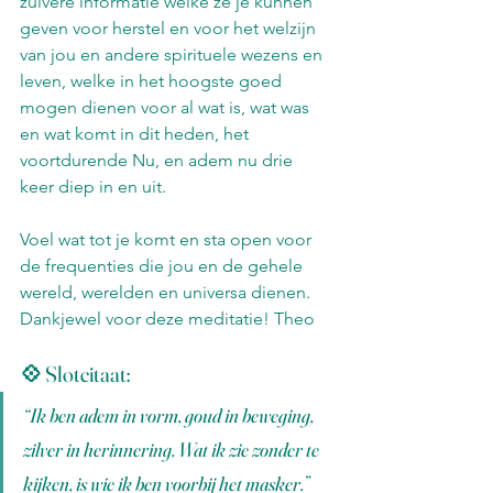
zuivere informatie welke ze je kunnen 
geven voor herstel en voor het welzijn 
van jou en andere spirituele wezens en 
leven, welke in het hoogste goed 
mogen dienen voor al wat is, wat was 
en wat komt in dit heden, het 
voortdurende Nu, en adem nu drie 
keer diep in en uit.
Voel wat tot je komt en sta open voor 
de frequenties die jou en de gehele 
wereld, werelden en universa dienen. 
Dankjewel voor deze meditatie! Theo
💠 Slotcitaat:
“Ik ben adem in vorm,
goud in beweging,
zilver in herinnering.
Wat ik zie zonder te 
kijken,
is wie ik ben voorbij het masker.”