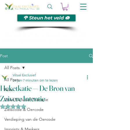
🌹 Steun het veld 🪷
“Voel je vrij om bij te dragen aan het veld
waarin deze woorden zijn geboren. 🙏🌹
Post
All Posts
Vitaal Exclusief
All Posts
24 jun
7 minuten om te lezen
Heketkatie — De Bron van
Reiki
Zuivere Intentie
Vitaal Exclusief Therapie
Beoordeeld met NaN uit 5 sterren.
Zielscode & Oercode
Verdieping van de Oercode
Imprints & Maskers