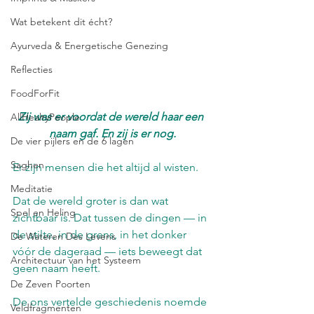
Wat betekent dit écht?
Ayurveda & Energetische Genezing
Reflecties
FoodForFit
Zij was er voordat de wereld haar een 
AllHealtyPeople
naam gaf. En zij is er nog.
De vier pijlers en de 6 lagen
Saghen
Er zijn mensen die het altijd al wisten.
Meditatie
Dat de wereld groter is dan wat 
Spel en Heling
zichtbaar is. Dat tussen de dingen — in 
de stilte, in de grens, in het donker 
De Wateren Des Levens
vóór de dageraad — iets beweegt dat 
Architectuur van het Systeem
geen naam heeft.
De Zeven Poorten
De ons vertelde geschiedenis noemde 
Veldfragmenten