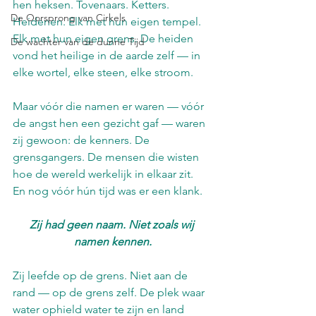
hen heksen. Tovenaars. Ketters. 
De Oorsprong van Cirkels
Heidenen. Elk met hun eigen tempel. 
Elk met hun eigen grens. De heiden 
De wachter van de dunne Tijd
vond het heilige in de aarde zelf — in 
elke wortel, elke steen, elke stroom.
Maar vóór die namen er waren — vóór 
de angst hen een gezicht gaf — waren 
zij gewoon: de kenners. De 
grensgangers. De mensen die wisten 
hoe de wereld werkelijk in elkaar zit.
En nog vóór hún tijd was er een klank.
Zij had geen naam. Niet zoals wij 
namen kennen.
Zij leefde op de grens. Niet aan de 
rand — op de grens zelf. De plek waar 
water ophield water te zijn en land 