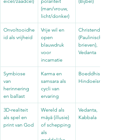
eicel/zaadcel)
polariteit 
(Bijbel)
(man/vrouw, 
licht/donker)
Onvoltooidhe
Vrije wil en 
Christendom 
id als vrijheid
open 
(Paulinische 
blauwdruk 
brieven), 
voor 
Vedanta
incarnatie
Symbiose 
Karma en 
Boeddhisme, 
van 
samsara als 
Hindoeïsme
herinnering 
cycli van 
en ballast
ervaring
3D‑realiteit 
Wereld als 
Vedanta, 
als spel en 
māyā (illusie) 
Kabbala
print van God
of schepping 
als 
goddelijke 