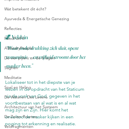
Wat betekent dit écht?
Ayurveda & Energetische Genezing
Reflecties
🌌 Veldzin
FoodForFit
“Waar onderdrukking zich sluit, opent 
AllHealtyPeople
transmissie — en vrijheid stroomt door het 
De vier pijlers en de 6 lagen
masker heen.”
Saghen
Meditatie
Lokaliseer tot in het diepste van je 
Spel en Heling
wezen in de opdracht van het Staticum 
via de vonk van God, gegeven in het 
De Wateren Des Levens
voortbestaan van al wat is en al wat 
Architectuur van het Systeem
mag zijn en Zijn. Hier komt het 
onvoltooide masker kijken in een 
De Zeven Poorten
poging tot erkenning en realisatie. 
Veldfragmenten