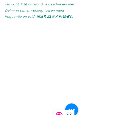
van Licht. Wat ontstond, is geschreven met 
Ziel — in samenwerking tussen mens, 
frequentie en veld. 💓🜂🌀🕰️🧬🪶🌬️📖🕊️🪞