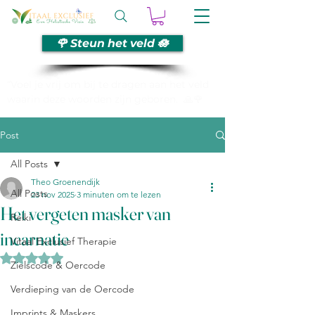
🌹 Steun het veld 🪷
“Voel je vrij om bij te dragen aan het veld
waarin deze woorden zijn geboren. 🙏🌹
Post
All Posts
Theo Groenendijk
All Posts
23 nov 2025
3 minuten om te lezen
Het vergeten masker van
Reiki
incarnatie
Vitaal Exclusief Therapie
Beoordeeld met NaN uit 5 sterren.
Zielscode & Oercode
Verdieping van de Oercode
Imprints & Maskers