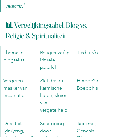
materie.”
📊 Vergelijkingstabel: Blog vs. 
Religie & Spiritualiteit
Thema in 
Religieuze/sp
Traditie/bron
blogtekst
irituele 
parallel
Vergeten 
Ziel draagt 
Hindoeïsme, 
masker van 
karmische 
Boeddhisme
incarnatie
lagen, sluier 
van 
vergetelheid
Dualiteit 
Schepping 
Taoïsme, 
(yin/yang, 
door 
Genesis 