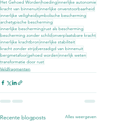
Het Gehoed Worden
hoeding
innerlijke autonomie
kracht van binnenuit
innerlijke onverstoorbaarheid
innerlijke veiligheid
symbolische bescherming
archetypische bescherming
innerlijke bescherming
rust als bescherming
bescherming zonder schild
onverplaatsbare kracht
innerlijke krachtbron
innerlijke stabiliteit
kracht zonder strijd
verzadigd van binnenuit
bergmetafoor
gehoed worden
innerlijk weten
transformatie door rust
Veldfragmenten
Alles weergeven
Recente blogposts