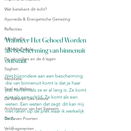
Wat betekent dit écht?
Ayurveda & Energetische Genezing
Reflecties
Wanneer Het Gehoed Worden 
FoodForFit
als bescherming van binnenuit 
AllHealtyPeople
De vier pijlers en de 6 lagen
ontstaat
Saghen
Het bijzondere aan een bescherming 
Meditatie
die van binnenuit komt is dat je haar 
Spel en Heling
pas herkent als ze er al lang is. Ze komt 
niet als een schild. Ze komt als een 
De Wateren Des Levens
weten. Een weten dat zegt: dit kan mij 
Architectuur van het Systeem
niet raken op de plek waar ik werkelijk 
ben. 
De Zeven Poorten
Veldfragmenten