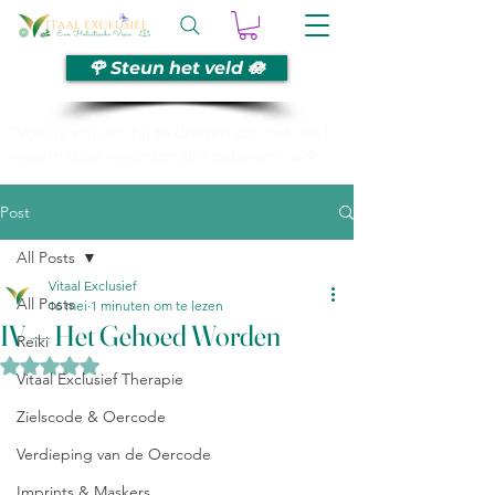
🌹 Steun het veld 🪷
“Voel je vrij om bij te dragen aan het veld
waarin deze woorden zijn geboren. 🙏🌹
Post
All Posts
Vitaal Exclusief
All Posts
16 mei
1 minuten om te lezen
IV — Het Gehoed Worden
Reiki
Beoordeeld met NaN uit 5 sterren.
Vitaal Exclusief Therapie
Zielscode & Oercode
Verdieping van de Oercode
Imprints & Maskers