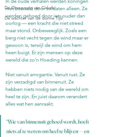
In de oude verhalen werden koningen 
De Oorsprong van Cirkels
niet bewaakt door soldaten alleen. Ze 
werden gehoed door iets ouder dan 
De wachter van de dunne Tijd
oorlog — een kracht die niet streed 
maar stond. Onbeweeglijk. Zoals een 
berg niet vecht tegen de wind maar er 
gewoon is, terwijl de wind om hem 
heen buigt. Er zijn mensen op deze 
wereld die zo'n Hoeding kennen. 
Niet vanuit arrogantie. Vanuit rust. Ze 
zijn verzadigd van binnenuit. Ze 
hebben niets nodig van de wereld om 
heel te zijn. En juist daarom verandert 
alles wat hen aanraakt.
“Wie van binnenuit gehoed wordt, hoeft 
niets af te weren om heel te blijven — en 