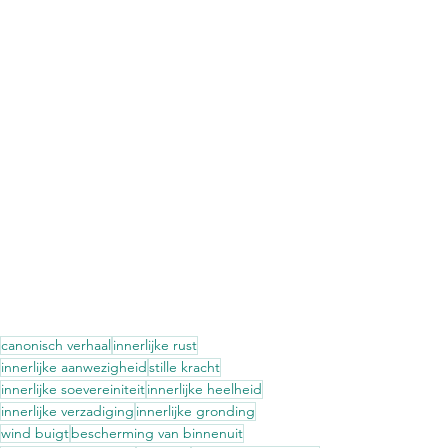
canonisch verhaal
innerlijke rust
innerlijke aanwezigheid
stille kracht
innerlijke soevereiniteit
innerlijke heelheid
innerlijke verzadiging
innerlijke gronding
wind buigt
bescherming van binnenuit