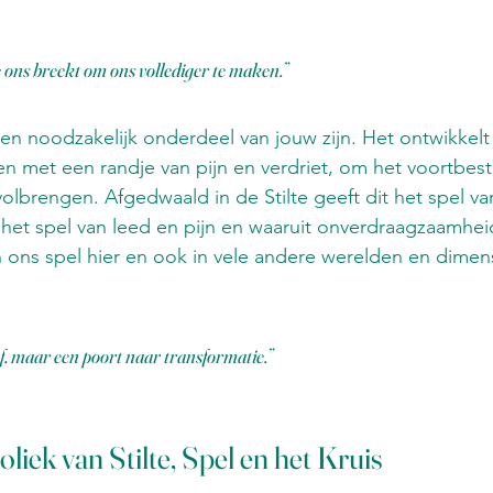
ie ons breekt om ons vollediger te maken.”
en noodzakelijk onderdeel van jouw zijn. Het ontwikkel
en met een randje van pijn en verdriet, om het voortbesta
volbrengen. Afgedwaald in de Stilte geeft dit het spel va
 het spel van leed en pijn en waaruit onverdraagzaamhe
k in ons spel hier en ook in vele andere werelden en dime
af, maar een poort naar transformatie.” 
liek van Stilte, Spel en het Kruis