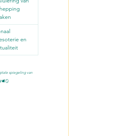
luiering van 
chepping 
maken
naal 
esoterie en 
ualiteit
itale spiegeling van 
🕊️🪞