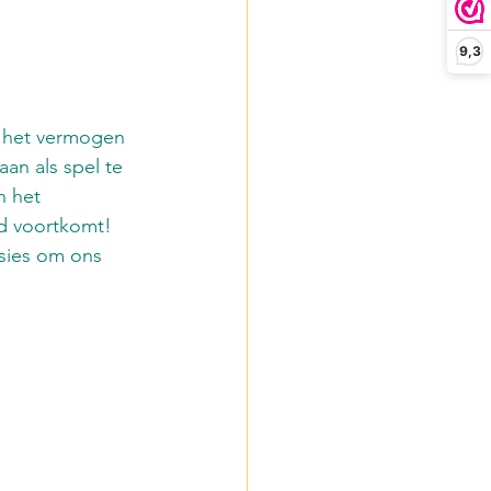
9,3
t het vermogen 
an als spel te 
n het 
id voortkomt! 
nsies om ons 