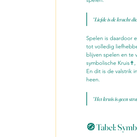
spelen.
“Liefde is de kracht d
Spelen is daardoor e
tot volledig liefhebb
blijven spelen en te 
symbolische Kruis✝️,
En dit is de valstri
heen.
“Het kruis is geen str
🧭 Tabel: Symbo