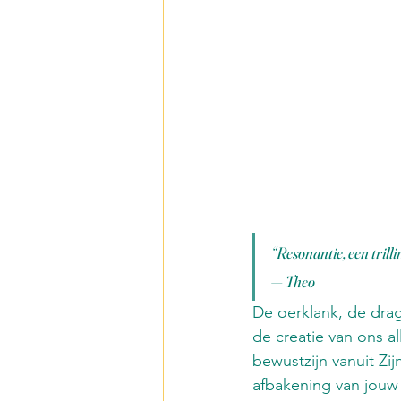
De Wateren Des Levens
Veldfragmenten
De O
“Resonantie, een trillin
— Theo
De oerklank, de drag
de creatie van ons a
bewustzijn vanuit Zij
afbakening van jouw 