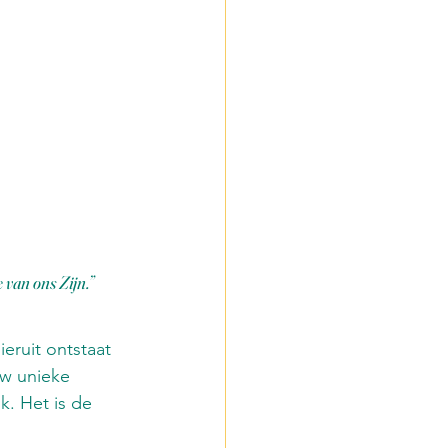
en
ijd
 van ons Zijn.”   
eruit ontstaat 
uw unieke 
k. Het is de 