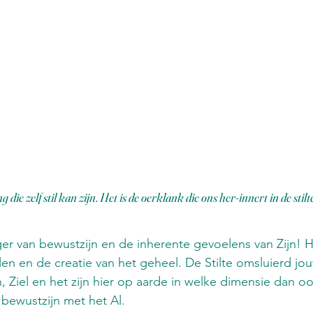
Architectuur van het Systeem
De Zeven Poort
orsprong van Cirkels
De wachter van de dunne T
g die zelf stil kan zijn. Het is de oerklank die ons her-innert in de stilte
er van bewustzijn en de inherente gevoelens van Zijn! Hi
llen en de creatie van het geheel. De Stilte omsluierd jo
n, Ziel en het zijn hier op aarde in welke dimensie dan oo
bewustzijn met het Al.