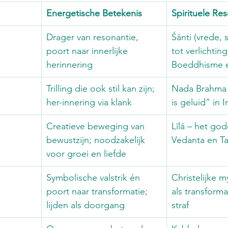
Energetische Betekenis
Spirituele Re
Drager van resonantie, 
Śānti (vrede, s
poort naar innerlijke 
tot verlichting
herinnering
Boeddhisme 
Trilling die ook stil kan zijn; 
Nada Brahma 
her-innering via klank
is geluid” in I
Creatieve beweging van 
Līlā – het god
bewustzijn; noodzakelijk 
Vedanta en Ta
voor groei en liefde
Symbolische valstrik én 
Christelijke my
poort naar transformatie; 
als transformat
lijden als doorgang
straf