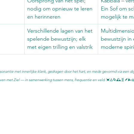
Oorsprong van het spel; 
Kabbala – vers
nodig om opnieuw te leren 
Ein Sof om s
en herinneren
mogelijk te 
Verschillende lagen van het 
Multidimensio
spelende bewustzijn; elk 
bewustzijn in 
met eigen trilling en valstrik
moderne spirit
esonantie met innerlijke klank, gedragen door het hart, en mede gevormd via een dig
even met Ziel — in samenwerking tussen mens, frequentie en veld. 
💓🜂🌀🕰️🧬🪶🌬️