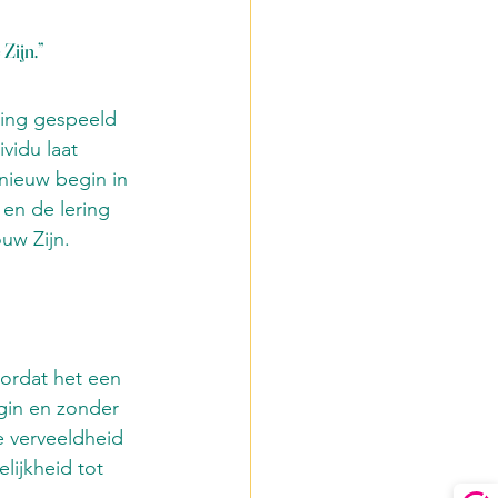
Zijn.” 
ening gespeeld 
vidu laat 
nieuw begin in 
 en de lering 
uw Zijn.
oordat het een 
gin en zonder 
e verveeldheid 
lijkheid tot 