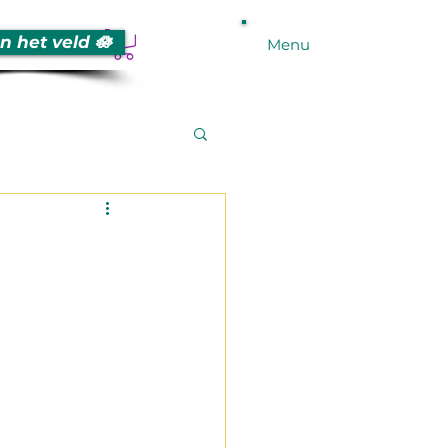
n het veld 🪷
Menu
?
yPeople