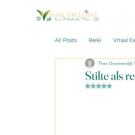
“Voel je vrij om bij 
waarin deze woorden
All Posts
Reiki
Vitaal E
Theo Groenendijk
Verdieping van de Oercod
Stilte als 
Beoordeeld met NaN
Ayurveda & Energetische 
De vier pijlers en de 6 lage