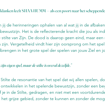
 de klanken leeft SHAA-HUMM — als een poort naar het scheppende 
n jij de herinneringen ophalen van al wat jij in de afbak
 bewustzijn. Het is de reflecterende kracht die jou als indi
 stilte van Zijn. De dood is daarop geen eind, maar een 
zijn. Vergetelheid vindt hier zijn oorsprong om het spel
lbrengen in het grote spel der spelen van jouw Ziel en jo
jn eigen spel, maar de stilte is overal dezelfde.” 
tilte de resonantie van het spel dat wij allen spelen, d
 ontwikkelen in het spelende bewustzijn, zonder een be
jf je in de Stilte, gedragen, en niet met een voortdurend
 in het grijze gebied, zonder te kunnen en zonder de moge