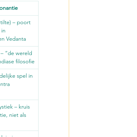
sonantie
tilte) – poort 
 in 
en Vedanta
– “de wereld 
ndiase filosofie
delijke spel in 
ntra
stiek – kruis 
ie, niet als 