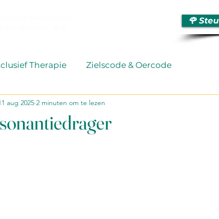
te dragen aan het veld
🌹 Steu
 zijn geboren. 🙏🌹
xclusief Therapie
Zielscode & Oercode
11 aug 2025
2 minuten om te lezen
e
Imprints & Maskers
Wat betekent dit écht
resonantiedrager
 uit 5 sterren.
Genezing
Reflecties
FoodForFit
AllHealt
n
Saghen
Meditatie
Spel en Heling