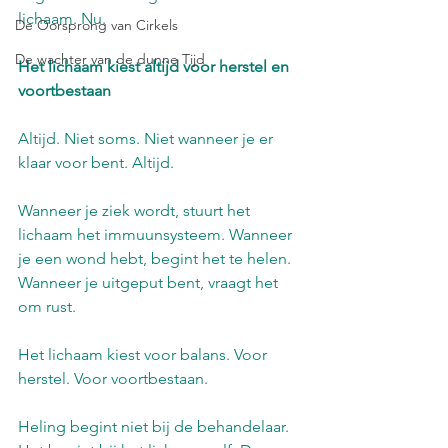
lichaam. Nu.
De Oorsprong van Cirkels
De wachter van de dunne Tijd
Het lichaam kiest altijd voor herstel en 
voortbestaan
Altijd. Niet soms. Niet wanneer je er 
klaar voor bent. Altijd.
Wanneer je ziek wordt, stuurt het 
lichaam het immuunsysteem. Wanneer 
je een wond hebt, begint het te helen. 
Wanneer je uitgeput bent, vraagt het 
om rust.
Het lichaam kiest voor balans. Voor 
herstel. Voor voortbestaan.
Heling begint niet bij de behandelaar. 