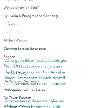
Wat betekent dit écht?
Ayurveda & Energetische Genezing
Reflecties
FoodForFit
AllHealtyPeople
De vier pijlers en de 6 lagen
Het lichaam wil leven.
Saghen
Dat is geen filosofie. Dat is biologie. 
Meditatie
Het hart klopt zonder dat je eraan 
denkt. De adem gaat door terwijl je 
Spel en Heling
slaapt. Het systeem herstelt zichzelf — 
De Wateren Des Levens
nacht na nacht, cel na cel — zonder 
instructie.
Architectuur van het Systeem
De Zeven Poorten
Voortbestaan is de eerste pijler van 
Veldfragmenten
Saghen. En het begint hier. In dit 