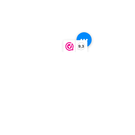
9,3
innerlijke rust
voortbestaan
bewust aanwezig zijn
Vier Pijlers
biochemische basis
lichaam spreekt
heling en balans
natuurlijke heling
energie stroomt
zelfherstel
adem en rust
lichaam en herstel
aarde als fundament
lichaam draagt zichzelf
ontspanning en herstel
Reiki en lichaam
canonische pijler voortbestaan
signalen van het lichaam
holistische inspiratie
pijler voortbestaan
aarde element
Saghen voortbestaan
balans en vertrouwen