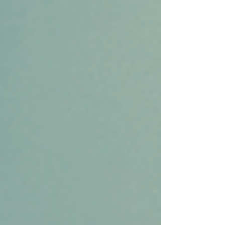
individuele maskers in deze groep of
groepen heerlijk op elkaar en met elkaar
spiegelen en frustraties uitwerken. “Het
collectieve masker is een