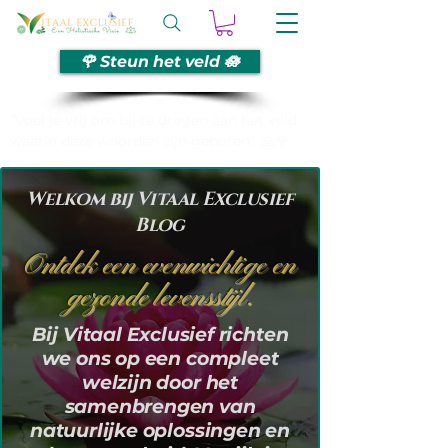
🌹 Steun het veld 🪷
“Voel je vrij om bij te dragen aan het veld
waarin deze woorden zijn geboren. 🙏🌹
Welkom bij Vitaal Exclusief
Blog
Ontdek een evenwichtige en
gezonde levensstijl.
Bij Vitaal Exclusief richten
we ons op een compleet
welzijn door het
samenbrengen van
natuurlijke oplossingen en