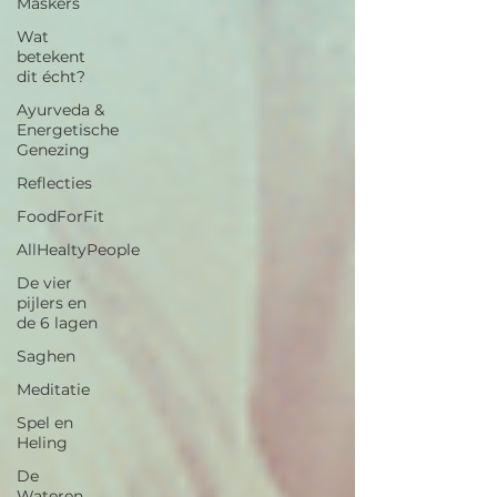
Maskers
Wat
betekent
dit écht?
Ayurveda &
Energetische
Genezing
Reflecties
FoodForFit
AllHealtyPeople
De vier
pijlers en
de 6 lagen
Saghen
Meditatie
Spel en
Heling
De
Wateren