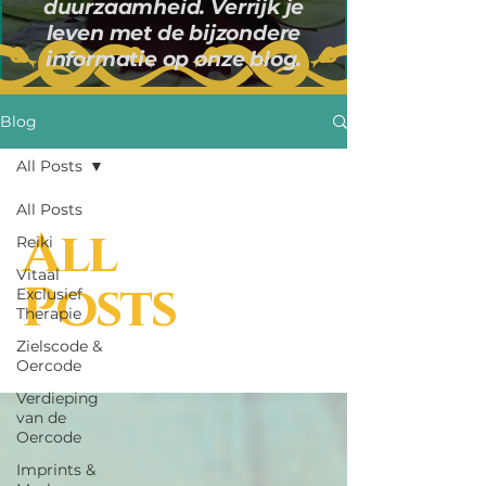
duurzaamheid. Verrijk je
leven met de bijzondere
informatie op onze blog.
Blog
All Posts
All Posts
All
Reiki
Vitaal
Posts
Exclusief
Therapie
Zielscode &
Oercode
Verdieping
van de
Oercode
Imprints &