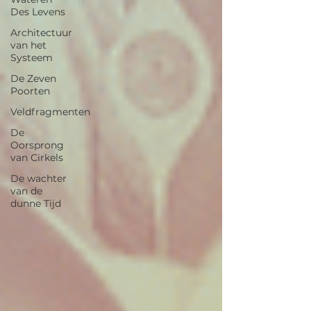
Des Levens
Architectuur
van het
Systeem
De Zeven
Poorten
Veldfragmenten
De
Oorsprong
van Cirkels
De wachter
van de
dunne Tijd