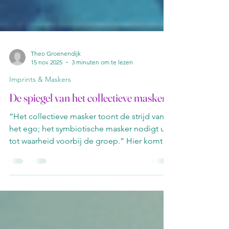
Theo Groenendijk
15 nov 2025
3 minuten om te lezen
Imprints & Maskers
De spiegel van het collectieve masker
“Het collectieve masker toont de strijd van
het ego; het symbiotische masker nodigt uit
tot waarheid voorbij de groep.” Hier komt
de groep, en komen de groepen kijken
welke het beschermende masker dragen van
deze groep of groepen. Hier kun je zeggen:
"Zo, ik behoor tot deze groep en kijk eens
hoe goed wij dit doen!". En dan kunnen de