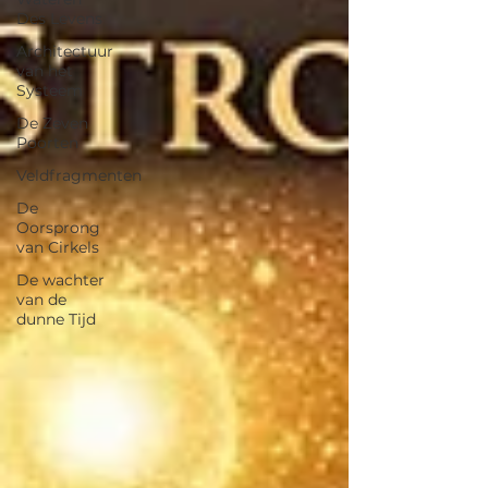
Des Levens
Architectuur
van het
Systeem
De Zeven
Poorten
Veldfragmenten
De
Oorsprong
van Cirkels
De wachter
van de
dunne Tijd