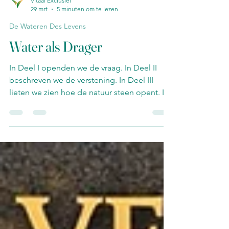
Vitaal Exclusief
29 mrt
5 minuten om te lezen
De Wateren Des Levens
Water als Drager
In Deel I openden we de vraag. In Deel II
beschreven we de verstening. In Deel III
lieten we zien hoe de natuur steen opent. In
Deel IV volgden we de route van darm naar
brein. Dit deel gaat over wat al die routes
verbindt. Het medium dat alles draagt. Het
element zonder welk geen enkel systeem in
het lichaam functioneert. Water. SA.GIG —
Het Oudste Medische Handboek is
Vernoemd naar Zieke Vaten Het oudste
diagnostische handboek ter wereld heet in
het Sumerisch SA.GIG. Veer