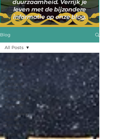
duurzaamheid. Verrijk je
leven met de bijzondere
informatie op onze blog.
Blog
All Posts
All Posts
Reiki
Vitaal
Exclusief
Therapie
Zielscode &
Oercode
Verdieping
van de
Oercode
Imprints &