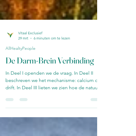
Vitaal Exclusief
29 mrt
6 minuten om te lezen
AllHealtyPeople
De Darm-Brein Verbinding
In Deel I openden we de vraag. In Deel II
beschreven we het mechanisme: calcium op
drift. In Deel III lieten we zien hoe de natuur
verstening oplost: met geduld, met
organische zuren, met een schimmelnetwerk
dat mineralen mobiliseert uit steen. Dit deel