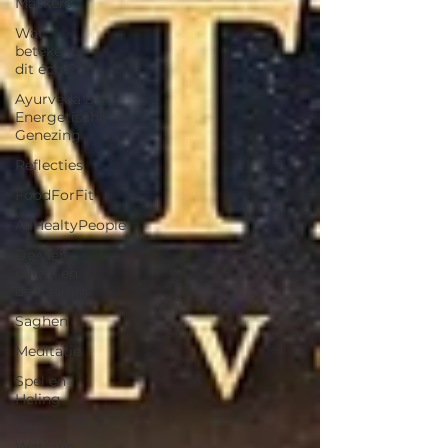
Maskers
Wat
betekent
dit écht?
Ayurveda &
Energetische
Genezing
Reflecties
FoodForFit
AllHealtyPeople
De vier
pijlers en
de 6 lagen
Saghen
Meditatie
Spel en
Heling
De
Wateren