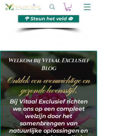
🌹 Steun het veld 🪷
“Voel je vrij om bij te dragen aan het veld
waarin deze woorden zijn geboren. 🙏🌹
Welkom bij Vitaal Exclusief
Blog
Ontdek een evenwichtige en
gezonde levensstijl.
Bij Vitaal Exclusief richten
we ons op een compleet
welzijn door het
samenbrengen van
natuurlijke oplossingen en