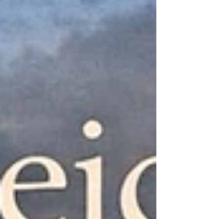
gaat over de route die alles verbindt. De weg
van de darm naar de hersenen. Een weg die
de moderne wetenschap pas recent in kaart
brengt — maar die vierduizend jaar geleden
al werd bewandeld. Honderd Biljoen
Bewoners In je d