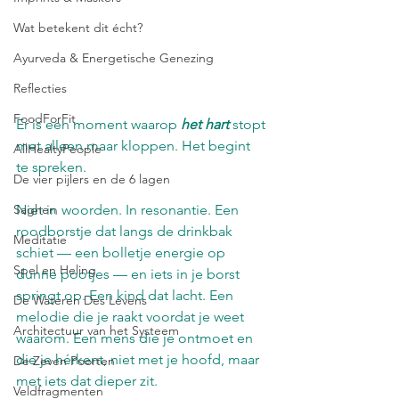
Wat betekent dit écht?
Ayurveda & Energetische Genezing
Reflecties
FoodForFit
Er is een moment waarop 
het hart
 stopt 
met alleen maar kloppen. Het begint 
AllHealtyPeople
te spreken.
De vier pijlers en de 6 lagen
Saghen
Niet in woorden. In resonantie. Een 
roodborstje dat langs de drinkbak 
Meditatie
schiet — een bolletje energie op 
Spel en Heling
dunne pootjes — en iets in je borst 
springt op. Een kind dat lacht. Een 
De Wateren Des Levens
melodie die je raakt voordat je weet 
Architectuur van het Systeem
waarom. Een mens die je ontmoet en 
die je hérkent, niet met je hoofd, maar 
De Zeven Poorten
met iets dat dieper zit.
Veldfragmenten