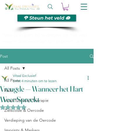
🌹 Steun het veld 🪷
“Voel je vrij om bij te dragen aan het veld
waarin deze woorden zijn geboren. 🙏🌹
Post
All Posts
Vitaal Exclusief
All Posts
5 mrt
4 minuten om te lezen
Vreugde — Wanneer het Hart
Reiki
Weer Spreekt
Vitaal Exclusief Therapie
Beoordeeld met NaN uit 5 sterren.
Zielscode & Oercode
Verdieping van de Oercode
Imprints & Maskers