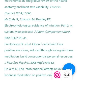
metronome: an integrative review of the heart’s 
anatomy and heart rate variability. 
Front in 
Psychol.
 2014;5:1040.
McCraty R, Atkinson M, Bradley RT. 
Electrophysiological evidence of intuition: Part 2. A 
system-wide process? 
J Altern Complement Med.
2004;10(2):325-36.
Fredrickson BL et al. Open hearts build lives: 
positive emotions, induced through loving-kindness 
meditation, build consequential personal resources. 
J Pers Soc Psychol.
 2008;95(5):1045-62.
He X et al. The interventional effects of loving-
9,3
kindness meditation on positive emotions and 
interpersonal interactions. 
Neuropsychiatr Dis 
Treat.
 2015;11:1273-77.