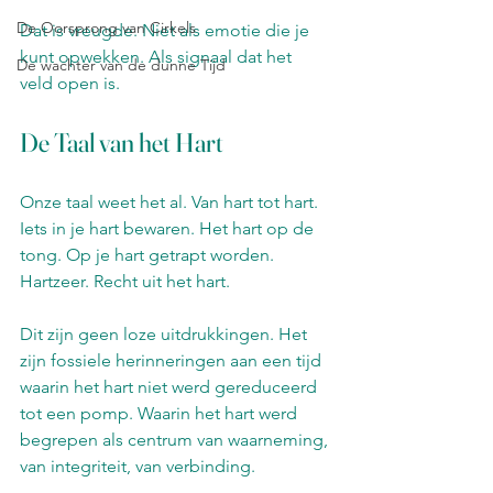
De Oorsprong van Cirkels
Dat is vreugde. Niet als emotie die je 
kunt opwekken. Als signaal dat het 
De wachter van de dunne Tijd
veld open is.
De Taal van het Hart
Onze taal weet het al. Van hart tot hart. 
Iets in je hart bewaren. Het hart op de 
tong. Op je hart getrapt worden. 
Hartzeer. Recht uit het hart.
Dit zijn geen loze uitdrukkingen. Het 
zijn fossiele herinneringen aan een tijd 
waarin het hart niet werd gereduceerd 
tot een pomp. Waarin het hart werd 
begrepen als centrum van waarneming, 
van integriteit, van verbinding.