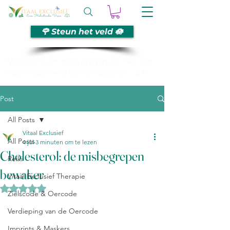
🌹 Steun het veld 🪷
“Voel je vrij om bij te dragen aan het veld
waarin deze woorden zijn geboren. 🙏🌹
Post
All Posts
Vitaal Exclusief
All Posts
4 jul
3 minuten om te lezen
Cholesterol: de misbegrepen
Reiki
bewaker
Vitaal Exclusief Therapie
Beoordeeld met NaN uit 5 sterren.
Zielscode & Oercode
Verdieping van de Oercode
Imprints & Maskers