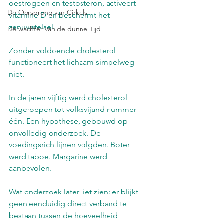
oestrogeen en testosteron, activeert 
De Oorsprong van Cirkels
vitamine D en beschermt het 
zenuwstelsel.
De wachter van de dunne Tijd
Zonder voldoende cholesterol 
functioneert het lichaam simpelweg 
niet.
In de jaren vijftig werd cholesterol 
uitgeroepen tot volksvijand nummer 
één. Een hypothese, gebouwd op 
onvolledig onderzoek. De 
voedingsrichtlijnen volgden. Boter 
werd taboe. Margarine werd 
aanbevolen.
Wat onderzoek later liet zien: er blijkt 
geen eenduidig direct verband te 
bestaan tussen de hoeveelheid 