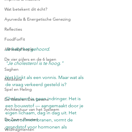
Wat betekent dit écht?
Ayurveda & Energetische Genezing
Reflecties
FoodForFit
Je hebt het gehoord.
AllHealtyPeople
De vier pijlers en de 6 lagen
"Je cholesterol is te hoog."
Saghen
Het klinkt als een vonnis. Maar wat als 
Meditatie
de vraag verkeerd gesteld is?
Spel en Heling
Cholesterol is geen indringer. Het is 
De Wateren Des Levens
een bouwstof — aangemaakt door je 
Architectuur van het Systeem
eigen lichaam, dag in dag uit. Het 
De Zeven Poorten
bouwt celmembranen, vormt de 
grondstof voor hormonen als 
Veldfragmenten