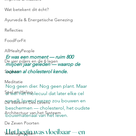
Wat betekent dit écht?
Ayurveda & Energetische Genezing
Reflecties
FoodForFit
AllHealtyPeople
Er was een moment — ruim 800 
De vier pijlers en de 6 lagen
miljoen jaar geleden — waarop de 
Saghen
oceaan al cholesterol kende.
Meditatie
Nog geen dier. Nog geen plant. Maar 
Spel en Heling
al wél het molecuul dat later elke cel 
van elk levend wezen zou bouwen en 
De Wateren Des Levens
beschermen — cholesterol, het oudste 
Architectuur van het Systeem
bouwmateriaal van het leven.
De Zeven Poorten
Het begin was vloeibaar — en 
Veldfragmenten