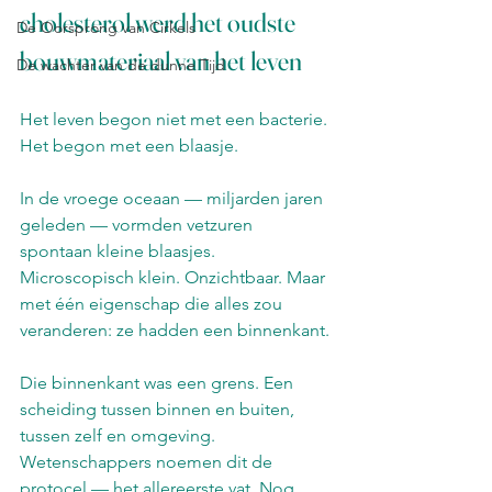
cholesterol werd het oudste 
De Oorsprong van Cirkels
bouwmateriaal van het leven
De wachter van de dunne Tijd
Het leven begon niet met een bacterie. 
Het begon met een blaasje.
In de vroege oceaan — miljarden jaren 
geleden — vormden vetzuren 
spontaan kleine blaasjes. 
Microscopisch klein. Onzichtbaar. Maar 
met één eigenschap die alles zou 
veranderen: ze hadden een binnenkant.
Die binnenkant was een grens. Een 
scheiding tussen binnen en buiten, 
tussen zelf en omgeving. 
Wetenschappers noemen dit de 
protocel — het allereerste vat. Nog 