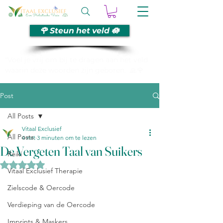
🌹 Steun het veld 🪷
“Voel je vrij om bij te dragen aan het veld
waarin deze woorden zijn geboren. 🙏🌹
Post
All Posts
Vitaal Exclusief
All Posts
4 mrt
3 minuten om te lezen
De Vergeten Taal van Suikers
Reiki
Beoordeeld met NaN uit 5 sterren.
Vitaal Exclusief Therapie
Zielscode & Oercode
Verdieping van de Oercode
Imprints & Maskers