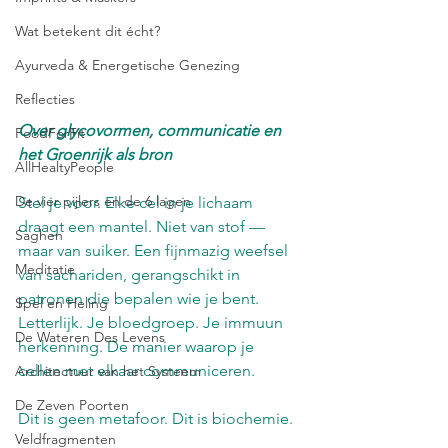
Wat betekent dit écht?
Ayurveda & Energetische Genezing
Reflecties
Over glycovormen, communicatie en 
FoodForFit
het Groenrijk als bron
AllHealtyPeople
De vier pijlers en de 6 lagen
Stel je voor. Elke cel in je lichaam 
draagt een mantel. Niet van stof — 
Saghen
maar van suiker. Een fijnmazig weefsel 
Meditatie
van sachariden, gerangschikt in 
patronen die bepalen wie je bent. 
Spel en Heling
Letterlijk. Je bloedgroep. Je immuun 
De Wateren Des Levens
herkenning. De manier waarop je 
cellen met elkaar communiceren.
Architectuur van het Systeem
De Zeven Poorten
Dit is geen metafoor. Dit is biochemie.
Veldfragmenten