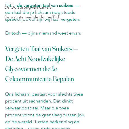
Dit is 
de vergeten taal van suikers
 — 
De Oorsprong van Cirkels
een taal die je lichaam nog steeds 
De wachter van de dunne Tijd
spreekt, ook al zijn wij haar vergeten.
En toch — bijna niemand weet ervan.
Vergeten Taal van Suikers — 
De Acht Noodzakelijke 
Glycovormen die Je 
Celcommunicatie Bepalen
Ons lichaam bestaat voor slechts twee 
procent uit sachariden. Dat klinkt 
verwaarloosbaar. Maar die twee 
procent vormt de grenslaag tussen jou 
en de wereld. Tussen herkenning en 
afstoting. Tussen orde en chaos.