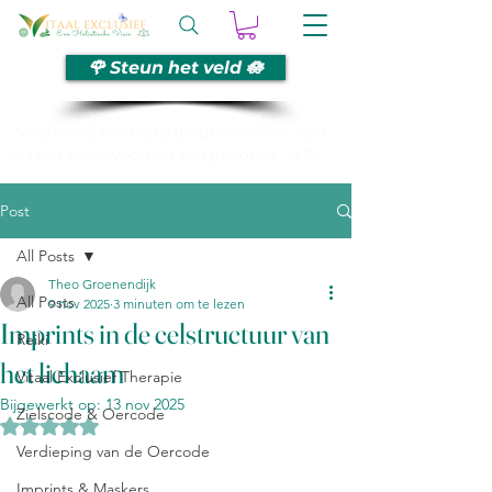
🌹 Steun het veld 🪷
“Voel je vrij om bij te dragen aan het veld
waarin deze woorden zijn geboren. 🙏🌹
Post
All Posts
Theo Groenendijk
All Posts
9 nov 2025
3 minuten om te lezen
Imprints in de celstructuur van
Reiki
het lichaam
Vitaal Exclusief Therapie
Bijgewerkt op:
13 nov 2025
Zielscode & Oercode
Beoordeeld met NaN uit 5 sterren.
Verdieping van de Oercode
Imprints & Maskers