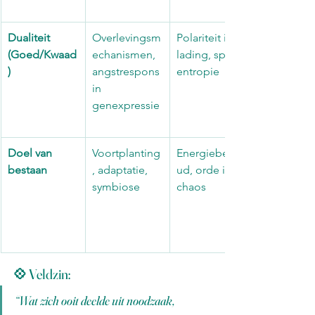
Dualiteit 
Overlevingsm
Polariteit in 
(Goed/Kwaad
echanismen, 
lading, spin, 
)
angstrespons 
entropie
in 
genexpressie
Doel van 
Voortplanting
Energiebeho
bestaan
, adaptatie, 
ud, orde in 
symbiose
chaos
💠 Veldzin:
“Wat zich ooit deelde uit noodzaak,