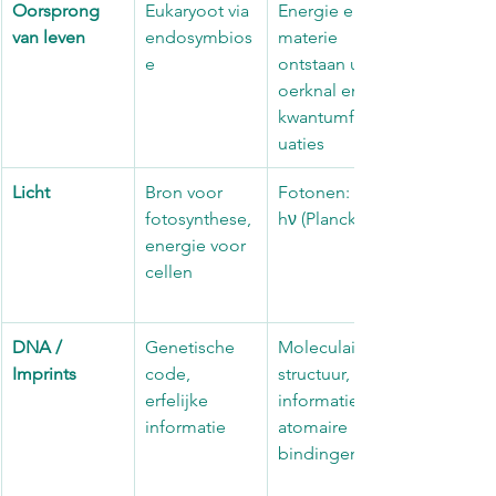
Oorsprong 
Eukaryoot via 
Energie en 
van leven
endosymbios
materie 
e
ontstaan uit 
oerknal en 
kwantumfluct
uaties
Licht
Bron voor 
Fotonen: E = 
fotosynthese, 
hν (Planck)
energie voor 
cellen
DNA / 
Genetische 
Moleculaire 
Imprints
code, 
structuur, 
erfelijke 
informatie in 
informatie
atomaire 
bindingen