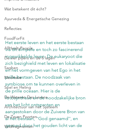
Wat betekent dit écht?
Ayurveda & Energetische Genezing
Reflecties
FoodForFit
Het eerste leven en het eerste bestaan 
AllHealtyPeople
via dit simpele en toch zo fascinerend 
ingewikkelde leven. De eukaryoot die 
De vier pijlers en de 6 lagen
zich bezighield met leven en lokalisatie 
Saghen
en het vormgeven van het Ego in het 
prille bestaan. De noodzaak van 
Meditatie
symbiose om te kunnen overleven in 
Spel en Heling
de prille oceaan. Hier is de 
De Wateren Des Levens
fotosynthese en de noodzakelijke bron 
van het licht ontsproten en 
Architectuur van het Systeem
aangestoken door de Zuivere Bron van 
De Zeven Poorten
al het bestaan, ''God genaamd'', en 
gevoed door het gouden licht van de 
Veldfragmenten